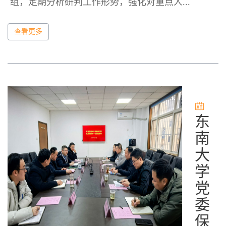
组，定期分析研判工作形势，强化对重点人...
查看更多
东
南
大
学
党
委
保