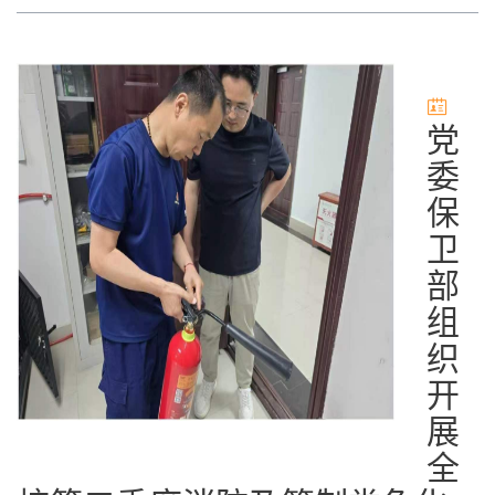
党
委
保
卫
部
组
织
开
展
全