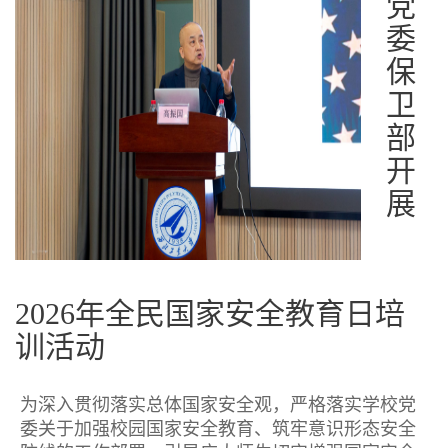
党
委
保
卫
部
开
展
2026年全民国家安全教育日培
训活动
为深入贯彻落实总体国家安全观，严格落实学校党
委关于加强校园国家安全教育、筑牢意识形态安全