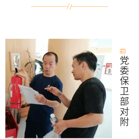
党
委
保
卫
部
对
附