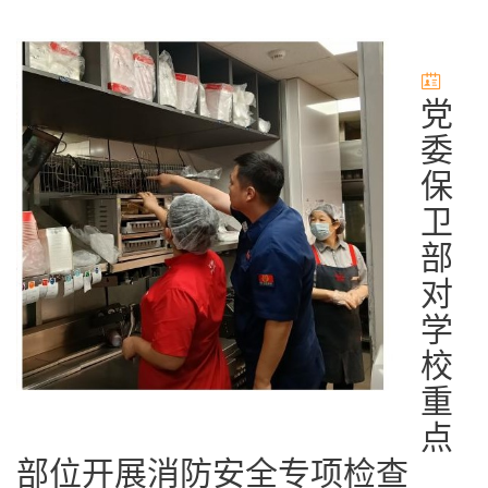
党
委
保
卫
部
对
学
校
重
点
部位开展消防安全专项检查