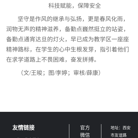
科技赋能，保障安全
坚守是作风的继承与弘扬，更是春风化雨，
润物无声的精神滋养，备勤点巍然挺立的站姿，
备勤点通宵达旦的灯火，早已成为教学区一座座
精神路标，在学生的心中生根发芽，指引着他们
在求学道路上不畏困难，奋发拼搏。
（文/王晙；图/李婷；审核/薛康）
友情链接
官方
地址：西安
微信
市友谊路