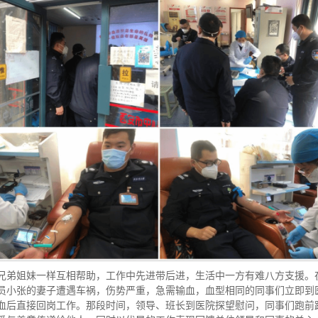
兄弟姐妹一样互相帮助，工作中先进带后进，生活中一方有难八方支援。
员小张的妻子遭遇车祸，伤势严重，急需输血，血型相同的同事们立即到
血后直接回岗工作。那段时间，领导、班长到医院探望慰问，同事们跑前