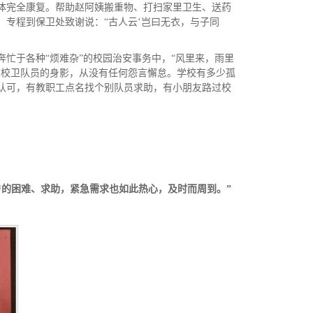
体完全康复。帮助赵阿姨搬重物、打扫家里卫生、送药
专程到保卫处致谢说：“古人云‘岂曰无衣，与子同
忙于各种“烦难杂”的校园治安事务中，“风里来，雨里
有校卫队员的身影，从没有任何怨言懈怠。学校有多少孤
认可，有教职工点名找个别队员求助，有小朋友路过校
户的困难、求助，紧急需求也如此热心，
及时
而周到。
”