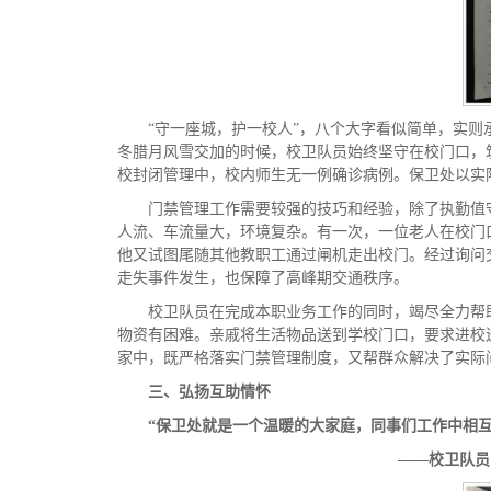
“守一座城，护一校人”，八个大字看似简单，实则
冬腊月风雪交加的时候，校卫队员始终坚守在校门口，筑
校封闭管理中，校内师生无一例确诊病例。保卫处以实
门禁管理工作需要较强的技巧和经验，除了执勤值
人流、车流量大，环境复杂。有一次，一位老人在校门
他又试图尾随其他教职工通过闸机走出校门。经过询问
走失事件发生，也保障了高峰期交通秩序。
校卫队员在完成本职业务工作的同时，竭尽全力帮
物资有困难。亲戚将生活物品送到学校门口，要求进校
家中，既严格落实门禁管理制度，又帮群众解决了实际
三、弘扬互助情怀
“保卫处就是一个温暖的大家庭，同事们工作中相
——校卫队员 小