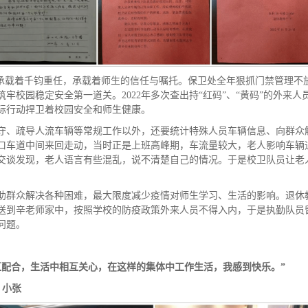
承载着千钧重任，承载着师生的信任与嘱托。保卫处全年狠抓门禁管理不
牢校园稳定安全第一道关。2022年多次查出持“红码”、“黄码”的外来
际行动捍卫着校园安全和师生健康。
守、疏导人流车辆等常规工作以外，还要统计特殊人员车辆信息、向群众
口车道中间来回走动，当时正是上班高峰期，车流量较大，老人影响车辆
交谈发现，老人语言有些混乱，说不清楚自己的情况。于是校卫队员让老
助群众解决各种困难，最大限度减少疫情对师生学习、生活的影响。退休
送到辛老师家中，按照学校的防疫政策外来人员不得入内，于是执勤队员
问题。
互配合，生活中相互关心，在这样的集体中工作生活，我感到快乐。”
张