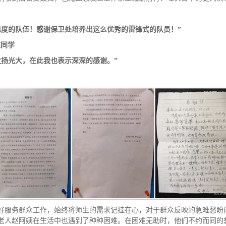
温度的队伍
！
感谢
保卫处
培养出
这么
优秀的
雷锋
式的队员！
”
陈
同学
发扬光大，在此我也表示深深的感谢。
”
好服务群众工作，始终将师生的需求记挂在心，对于群众反映的急难愁盼
老人赵阿姨在生活中也遇到了种种困难。在困难无助时，他们不约而同的