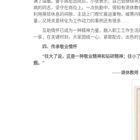
满了温暖。妻子病愈出院后，小张表示，自己会继续将
病的同志，坚守在岗位上。一次执勤中，得知有退休教
利用换班休息的间隙，主动上门帮忙搬运重物，嘘寒问
量，又将关爱转化为工作动力的事例还有很多……
互助情怀已成为一种精神力量，融入职工工作生活
一家，在关键时刻，大家团结一心、紧密配合，出色的
四、传承敬业情怀
“往大了说
，这是一种敬业精神和钻研精神
；
往小
题。
”
——
退休教师