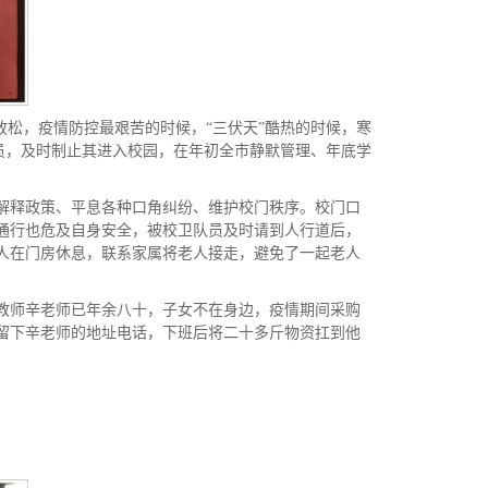
放松，疫情防控最艰苦的时候，“三伏天”酷热的时候，寒
人员，及时制止其进入校园，在年初全市静默管理、年底学
解释政策、平息各种口角纠纷、维护校门秩序。校门口
通行也危及自身安全，被校卫队员及时请到人行道后，
人在门房休息，联系家属将老人接走，避免了一起老人
教师辛老师已年余八十，子女不在身边，疫情期间采购
留下辛老师的地址电话，下班后将二十多斤物资扛到他