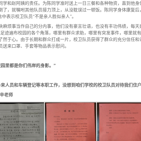
同学和赵阿姨的责任。为陈同学准时送上一日三餐和各种物资，直到他身
倒了，就嘱咐其他队员接力顶上，从没耽误过一顿饭。陈同学身体康复后，
信中表示校卫队员“不是亲人胜似亲人”。
决麻烦事当作自己的分内事，他们没有豪言壮语，也没有丰功伟绩，每天奔
的足迹遍布校园的各个角落，哪里有群众求助，哪里有突发事件，哪里就
了然于心。由于长期和群众打成一片，校卫队员获得了群众的充分信任和
员送来口罩、手套等物品表示慰问。
校园里都是你们伟岸的身影。
”
外来人员和车辆登记等本职工作，没想到咱们学校的校卫队员对待我们住
辛
老师