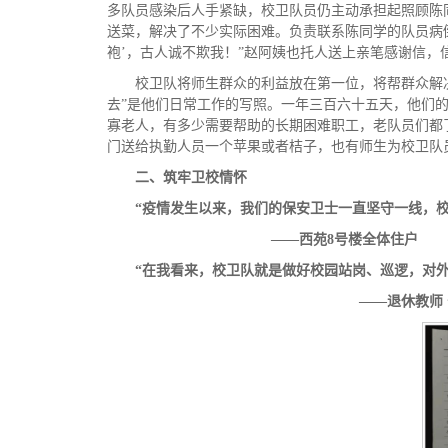
多队员感染后人手紧缺，校卫队员仍主动承担起照顾陈
送菜，解决了不少实际困难。负责联系陈同学的队员病
袍’，古人诚不欺我！”赵阿姨也托人送上亲笔感谢信，
校卫队将师生群众的利益放在第一位，将帮群众解
去”是他们日常工作的写照。一年三百六十五天，他们
寡老人，有多少需要帮助的长期困难职工，老队员们都
门送给执勤人员一个苹果或者桔子，也有师生为校卫队
二、筑牢卫校情怀
“疫情发生
以来，我们的保安卫士一直坚守一线，
——西苑8号
楼全体住户
“在
我看来，校卫队就是做好校园站岗、巡逻，对
——退休教师