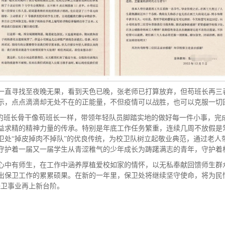
一直寻找至夜晚无果，看到天色已晚，张老师已打算放弃，但苟班长再三表
示，点点滴滴却无处不在的正能量，不但疫情可以战胜，也可以克服一切
富的班长骨干像苟班长一样，带领年轻队员脚踏实地的做好每一件小事，完
益求精的精神力量的传承。特别是年底工作任务繁重，连续几周不放假是
卫处“掉皮掉肉不掉队”的优良传统，为校卫队树立起敬业典范，通过老人
守护着一届又一届学生从青涩稚气的少年成长为踌躇满志的青年，守护着
心中有师生，在工作中涵养厚植爱校如家的情怀，以无私奉献回馈师生群
出保卫工作的累累硕果。在新的一年里，保卫处将继续坚守使命，将为民
保卫事业再上新台阶。