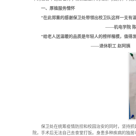
一、厚植服务情怀
“在此
郑重的感谢保卫处
带领
出校卫队这样
一支
有
——机电学院
“给
老人送温暖的品质是
年轻人
的榜样楷模，
值得
——退休职工 赵阿姨
保卫处在统筹疫情防控和校园治安的同时，坚持抓
院，手术后无法自己去食堂打饭。身患多种疾病的独居