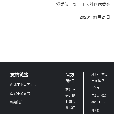
党委保卫部 西工大社区居委会
2026年01月21日
友情链接
官方
地址：西安
微信
市友谊路
西北工业大学主页
127号
欢迎扫
西安市公安局
码，随
电话：029-
时留言
88494110
翱翔门户
并提问
邮编：