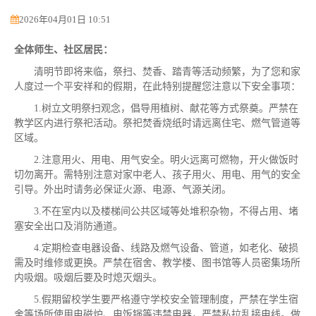
2026年04月01日 10:51
全体师生、社区居民：
清明节即将来临，祭扫、焚香、踏青等活动频繁，为了您和家
人度过一个平安祥和的假期，在此特别提醒您注意以下安全事项：
1.树立文明祭扫观念，倡导用植树、献花等方式祭奠。严禁在
教学区内进行祭祀活动。祭祀焚香烧纸时请远离住宅、燃气管道等
区域。
2.注意用火、用电、用气安全。明火远离可燃物，开火做饭时
切勿离开。需特别注意对家中老人、孩子用火、用电、用气的安全
引导。外出时请务必保证火源、电源、气源关闭。
3.不在室内以及楼梯间公共区域等处堆积杂物，不得占用、堵
塞安全出口及消防通道。
4.定期检查电器设备、线路及燃气设备、管道，如老化、破损
需及时维修或更换。严禁在宿舍、教学楼、图书馆等人员密集场所
内吸烟。吸烟后要及时熄灭烟头。
5.假期留校学生要严格遵守学校安全管理制度，严禁在学生宿
舍等场所使用电磁炉、电饭锅等违禁电器，严禁私拉乱接电线。做