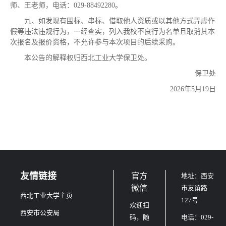
师、王老师，电话：029-88492280。
九、如发现有围标、串标、借取他人资质或以其他方式弄虚作
假等违法违规行为，一经查实，列入我校不良行为名单且取消其本
次报名及报价资格，不允许参与本次项目的后续采购。
本公告的解释权归西北工业大学保卫处。
保卫处
2026年5月19日
友情链接
官方
地址：西安
微信
市友谊路
西北工业大学主页
127号
欢迎扫
西安市公安局
码，随
电话：029-