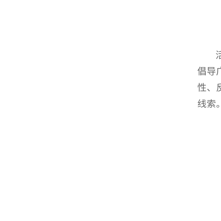
倡导
性、
线索