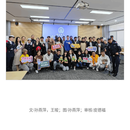
文/孙燕萍，王晙；图/孙燕萍；审核/皮德福