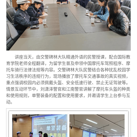
讲座当天，由交警碑林大队精通外语的民警授课，配合国际教
育学院老师全程翻译，为留学生普及申领中国摩托车驾照程序、摩
托车骑行法律法规等内容。交警碑林大队民警结合各种扰乱校园学
习生活秩序的违规行为，现场播放了摩托车交通事故的真实视频，
重点强调校园内必须佩戴头盔、安全低速行驶、禁止无证驾驶等。
情景互动环节中，刘潇泽警官和江南警官讲解了摩托车头盔的种类
和使用规则，单警装备的配置和使用要求，并邀请学生上台参与互
动。