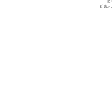
适
纷表示