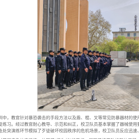
训中，教官针对暴恐袭击的手段方法以及盾、棍、叉等常见防暴器材的使
复练习。经过教官耐心教导、示范和纠正，校卫队员基本掌握了器械使用
急处突演练环节模拟了歹徒破坏校园秩序的危机场景，校卫队员反应迅速