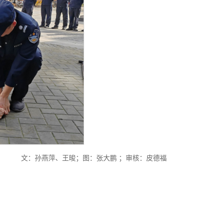
文
：孙燕萍、王晙；图：张大鹏 ；审核：皮德福