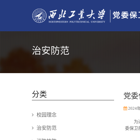
治安防范
分类
党委
2024年
校园理念
为
治安防范
委保卫