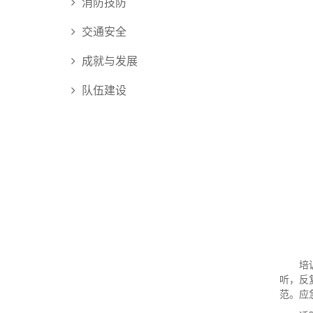
消防技防
交通安全
成就与发展
队伍建设
培
听，反
范。应