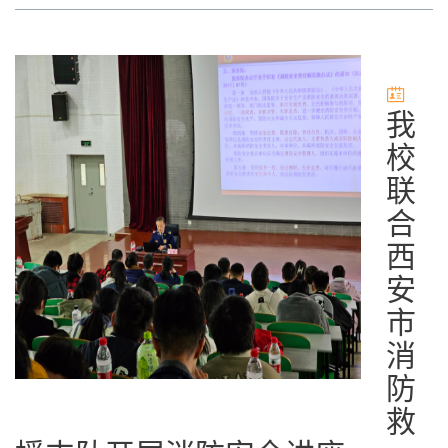
我
校
联
合
西
安
市
消
防
救