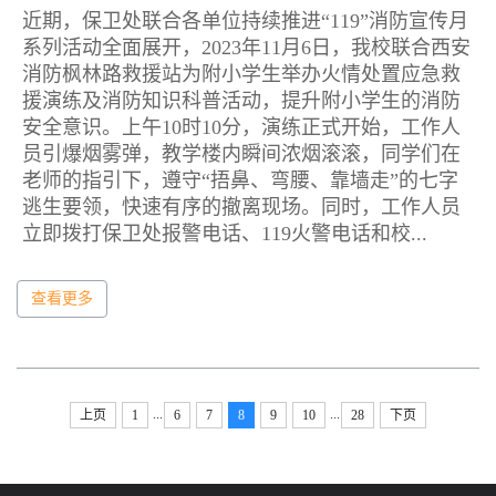
近期，保卫处联合各单位持续推进“119”消防宣传月
系列活动全面展开，2023年11月6日，我校联合西安
消防枫林路救援站为附小学生举办火情处置应急救
援演练及消防知识科普活动，提升附小学生的消防
安全意识。上午10时10分，演练正式开始，工作人
员引爆烟雾弹，教学楼内瞬间浓烟滚滚，同学们在
老师的指引下，遵守“捂鼻、弯腰、靠墙走”的七字
逃生要领，快速有序的撤离现场。同时，工作人员
立即拨打保卫处报警电话、119火警电话和校...
查看更多
...
...
上页
1
6
7
8
9
10
28
下页