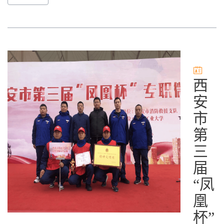
西
安
市
第
三
届
“凤
凰
杯”