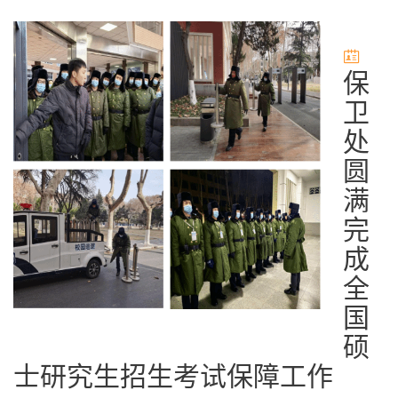
保
卫
处
圆
满
完
成
全
国
硕
士研究生招生考试保障工作