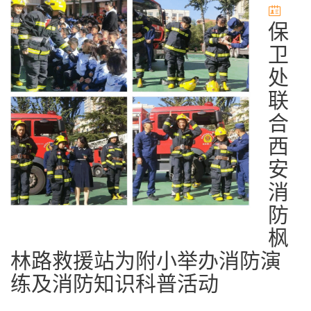
保
卫
处
联
合
西
安
消
防
枫
林路救援站为附小举办消防演
练及消防知识科普活动